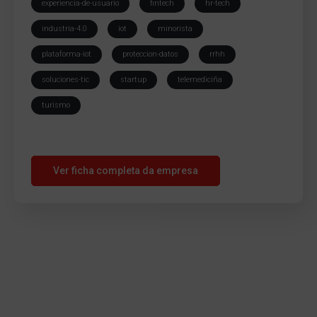
experiencia-de-usuario
fintech
hr-tech
industria-4.0
iot
minorista
plataforma-iot
proteccion-datos
rrhh
soluciones-tic
startup
telemediciña
turismo
Ver ficha completa da empresa