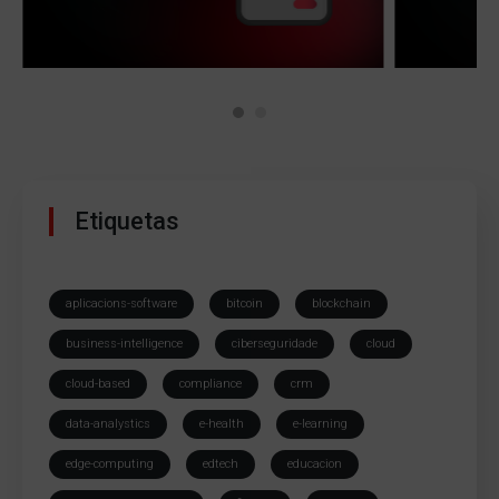
Etiquetas
aplicacions-software
bitcoin
blockchain
business-intelligence
ciberseguridade
cloud
cloud-based
compliance
crm
data-analystics
e-health
e-learning
edge-computing
edtech
educacion