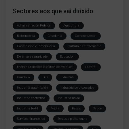
Sectores aos que vai dirixido
Administración Pública
Agricultura
Biotecnoloxía
Cidadanía
Comercio/retail
Construción e inmobiliaria
Cultura e entretemento
Defensa e seguridade
Educación
Enerxía utilidades e xestión de residuos
Forestal
Gandería
I+D
Industria
Industria automoción
Industria de procesados
Industria enerxética
Industria naval
Industria téxtil
Media
Pesca
Saúde
Servizos financeiros
Servizos profesionais