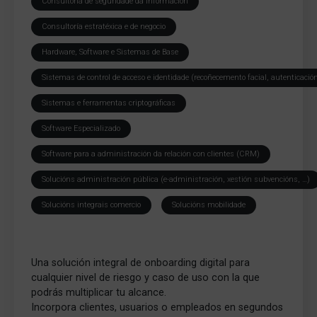
Consultoría de seguridade da información
Consultoría estratéxica e de negocio
Hardware, Software e Sistemas de Base
Sistemas de control de acceso e identidade (recoñecemento facial, autenticación
Sistemas e ferramentas criptográficas
Software Especializado
Software para a administración da relación con clientes (CRM)
Solucións administración pública (e-administración, xestión subvencións, …)
Solucións integrais comercio
Solucións mobilidade
Una solución integral de onboarding digital para
cualquier nivel de riesgo y caso de uso con la que
podrás multiplicar tu alcance.
Incorpora clientes, usuarios o empleados en segundos