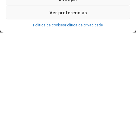
Ver preferencias
Política de cookies
Política de privacidade
Edificio CEM (Centro de Emprendemento) - Cidade da
Cultura
15707 Gaias - Santiago de Compostela
Horario de oficina:
[L-X] 8:30h - 14:30h | 15:00h - 17:00h
[V] 8:00h - 15:00h
+34 881 939 651