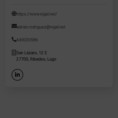
https://www.nigal.net/
adrian.rodriguez@nigal.net
649030586
San Lázaro, 12 E
27700, Ribadeo, Lugo