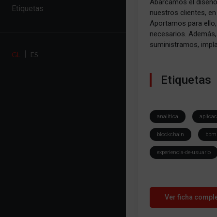
Abarcamos el diseño,
Etiquetas
nuestros clientes, e
Aportamos para ello
necesarios. Además, 
suministramos, impl
GL
ES
Etiquetas
analitica
aplica
blockchain
bpm
experiencia-de-usuario
Ver ficha compl