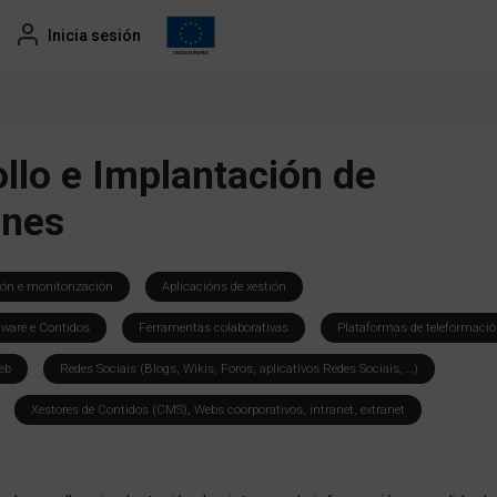
Inicia sesión
llo e Implantación de
ones
ión e monitorización
Aplicacións de xestión
tware e Contidos
Ferramentas colaborativas
Plataformas de teleformaci
eb
Redes Sociais (Blogs, Wikis, Foros, aplicativos Redes Sociais, …)
Xestores de Contidos (CMS), Webs coorporativos, intranet, extranet