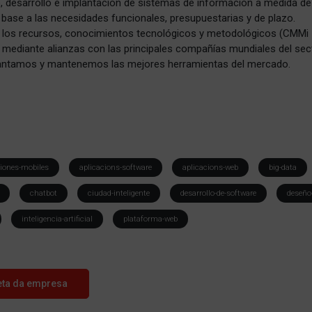
 desarrollo e implantación de sistemas de información a medida de
n base a las necesidades funcionales, presupuestarias y de plazo.
, los recursos, conocimientos tecnológicos y metodológicos (CMMi 
mediante alianzas con las principales compañías mundiales del sec
antamos y mantenemos las mejores herramientas del mercado.
ciones-mobiles
aplicacions-software
aplicacions-web
big-data
chatbot
ciudad-inteligente
desarrollo-de-software
deseño
inteligencia-artificial
plataforma-web
eta da empresa