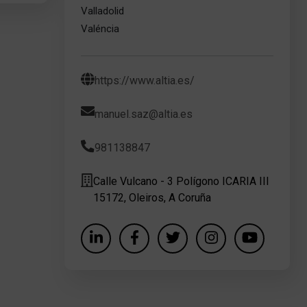
Valladolid
Valéncia
https://www.altia.es/
manuel.saz@altia.es
981138847
Calle Vulcano - 3 Polígono ICARIA III
15172, Oleiros, A Coruña