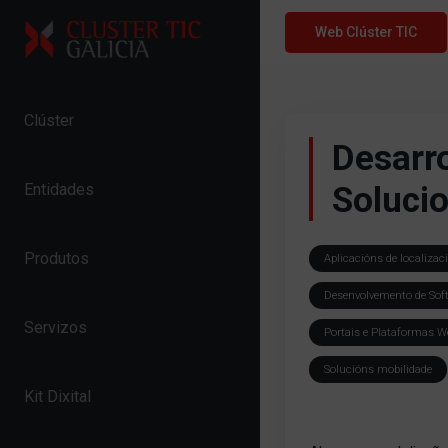
Skip to content
Web Clúster TIC
Clúster
Desarro
Soluci
Entidades
Produtos
Aplicacións de localizac
Desenvolvemento de Sof
Servizos
Portais e Plataformas W
Solucións mobilidade
Kit Dixital