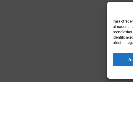
Para ofrecer
almacenar e
tecnoloxías
identificaci
afectar neg
A
) - Cidade da
+34 881 939 651
info@clusterticgalicia.com