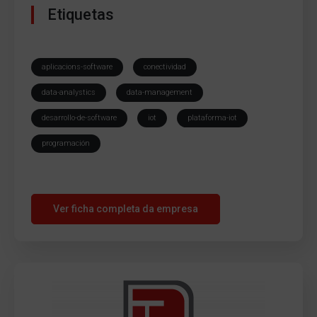
Etiquetas
aplicacions-software
conectividad
data-analystics
data-management
desarrollo-de-software
iot
plataforma-iot
programación
Ver ficha completa da empresa