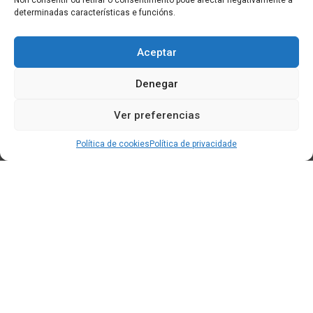
Non consentir ou retirar o consentimento pode afectar negativamente a
determinadas características e funcións.
Aceptar
Denegar
Ver preferencias
Política de cookies
Política de privacidade
Edificio CEM (Centro de Emprendemento) - Cidade da
Cultura
15707 Gaias - Santiago de Compostela