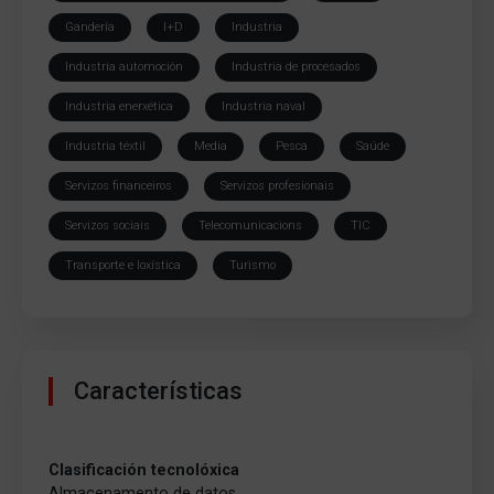
Gandería
I+D
Industria
Industria automoción
Industria de procesados
Industria enerxética
Industria naval
Industria téxtil
Media
Pesca
Saúde
Servizos financeiros
Servizos profesionais
Servizos sociais
Telecomunicacions
TIC
Transporte e loxística
Turismo
Características
Clasificación tecnolóxica
Almacenamento de datos