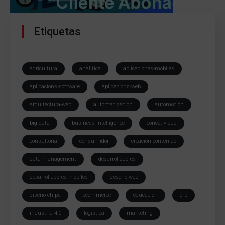
Etiquetas
agricultura
analitica
aplicaciones-mobiles
aplicacions-software
aplicacions-web
arquitectura-web
automatizacion
automoción
big-data
business-intelligence
conectividad
consultoria
consumidor
creacion-contenido
data-management
desarrolladores
desarrolladores-mobiles
deseño-web
diseno-chips
ecommerce
educacion
erp
industria-4.0
logistica
marketing