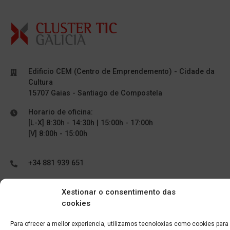
Edificio CEM (Centro de Emprendemento) - Cidade da
Cultura
15707 Gaias - Santiago de Compostela
Horario de oficina:
[L-X] 8:30h - 14:30h | 15:00h - 17:00h
[V] 8:00h - 15:00h
+34 881 939 651
info@clusterticgalicia.com
Xestionar o consentimento das
cookies
Para ofrecer a mellor experiencia, utilizamos tecnoloxías como cookies para